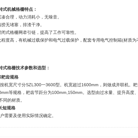
回转式机械格栅特点：
紧凑合理，动力消耗小，无噪音。
清捞无堵塞，排渣干净。
封闭式格栅网牵引链，提高了工作可靠性。
化程度高，有机械过载保护和电气过载保护，配套专用电气控制箱(材质为不
回转式格栅技术参数和选型：
和耙齿规格
机宽尺寸分SZL300一3600型。机宽超过1600mm，则做成并联机。耙齿栅隙分为1
, 50mm等规格，耙齿节距分为100mm,150mm。选型由过水量、提升
不同的材质。
长短规格
户需要及使用实际情况确定。