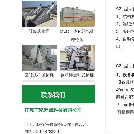
SZL型
1、结构
2、连续
转鼓式格栅
MBR一体化污水处
3、采用
4、自动
理设备
口。
SZL型
1、设备
回转式机械格栅
钢丝绳牵引式格栅
设备规格按
40mm
联系我们
同时选配
2、设备
江苏三泓环保科技有限公司
可根据用
地址：江苏宜兴市高塍镇远东大道388号
电话：0510-87830615