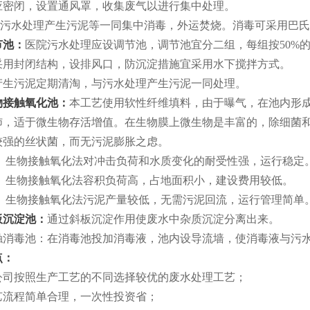
应密闭，设置通风罩，收集废气以进行集中处理。
污水处理产生污泥等一同集中消毒，外运焚烧。消毒可采用巴氏
节池：
医院污水处理应设调节池，调节池宜分二组，每组按50%
采用封闭结构，设排风口，防沉淀措施宜采用水下搅拌方式。
产生污泥定期清淘，与污水处理产生污泥一同处理。
物接触氧化池：
本工艺使用软性纤维填料，由于曝气，在池内形
沛，适于微生物存活增值。在生物膜上微生物是丰富的，除细菌
较强的丝状菌，而无污泥膨胀之虑。
 生物接触氧化法对冲击负荷和水质变化的耐受性强，运行稳定
 生物接触氧化法容积负荷高，占地面积小，建设费用较低。
 生物接触氧化法污泥产量较低，无需污泥回流，运行管理简单
板沉淀池：
通过斜板沉淀作用使废水中杂质沉淀分离出来。
接触消毒池：在消毒池投加消毒液，池内设导流墙，使消毒液与污
点：
我公司按照生产工艺的不同选择较优的废水处理工艺；
工艺流程简单合理，一次性投资省；