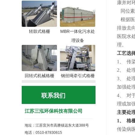
康并对
同位素
根据医
排放去
转鼓式格栅
MBR一体化污水处
医院水
理设备
理。
工艺选
1、 
2、 
回转式机械格栅
钢丝绳牵引式格栅
3、 
加强处
联系我们
4、 
理或加
江苏三泓环保科技有限公司
主要处
1、 格
地址：江苏宜兴市高塍镇远东大道388号
传染病
电话：0510-87830615