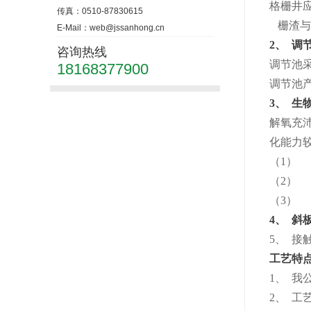
格栅井
传真：0510-87830615
栅渣与
E-Mail：web@jssanhong.cn
2、 调
咨询热线
调节池
18168377900
调节池
3、 生
解氧充
化能力
（1）
（2）
（3）
4、 斜
5、 
工艺特
1、 
2、 