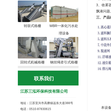
3、收雾
飘液问题
三、产品
转鼓式格栅
MBR一体化污水处
理设备
回转式机械格栅
钢丝绳牵引式格栅
联系我们
江苏三泓环保科技有限公司
地址：江苏宜兴市高塍镇远东大道388号
本设备由
电话：0510-87830615