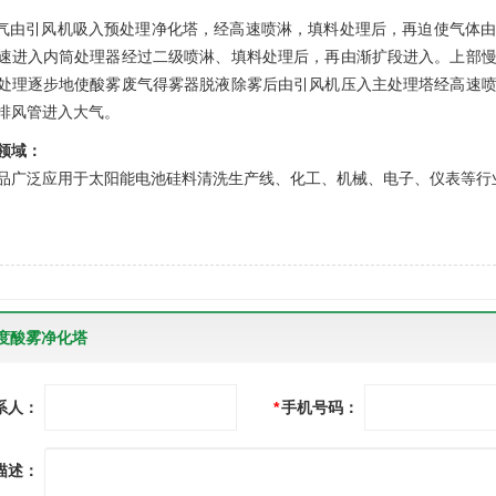
由引风机吸入预处理净化塔，经高速喷淋，填料处理后，再迫使气体由
速进入内筒处理器经过二级喷淋、填料处理后，再由渐扩段进入。上部
处理逐步地使酸雾废气得雾器脱液除雾后由引风机压入主处理塔经高速
排风管进入大气。
领域：
泛应用于太阳能电池硅料清洗生产线、化工、机械、电子、仪表等行
度酸雾净化塔
系人：
*
手机号码：
描述：